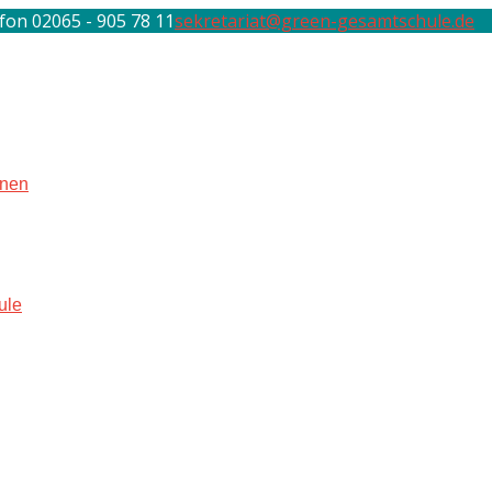
fon 02065 - 905 78 11
sekretariat@green-gesamtschule.de
rnen
ule