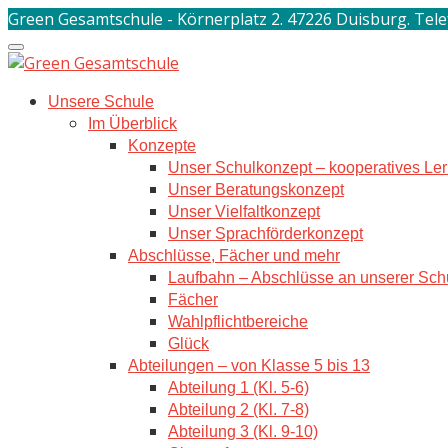
Skip
Green Gesamtschule - Körnerplatz 2. 47226 Duisburg. Tele
to
content
Unsere Schule
Im Überblick
Konzepte
Unser Schulkonzept – kooperatives Le
Unser Beratungskonzept
Unser Vielfaltkonzept
Unser Sprachförderkonzept
Abschlüsse, Fächer und mehr
Laufbahn – Abschlüsse an unserer Sch
Fächer
Wahlpflichtbereiche
Glück
Abteilungen – von Klasse 5 bis 13
Abteilung 1 (Kl. 5-6)
Abteilung 2 (Kl. 7-8)
Abteilung 3 (Kl. 9-10)