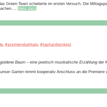
 das Green-Team scheiterte im ersten Versuch. Die Mittags
u machen.…
Mehr dazu
le
,
#premierebahtalo
,
#taphanibenkest
 goldene Baum
–
eine poetisch musikalische Erzählung
der K
t unser Garten
nimmt kooperativ Anschluss an die Premiere 