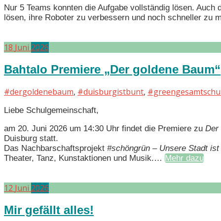
Nur 5 Teams konnten die Aufgabe vollständig lösen. Auch
lösen, ihre Roboter zu verbessern und noch schneller z
18
Juni
2026
Bahtalo Premiere „Der goldene Baum“
#dergoldenebaum
,
#duisburgistbunt
,
#greengesamtschu
Liebe Schulgemeinschaft,
am 20. Juni 2026 um 14:30 Uhr findet die Premiere zu
Der
Duisburg statt.
Das Nachbarschaftsprojekt
#schöngrün – Unsere Stadt is
Theater, Tanz, Kunstaktionen und Musik.…
Mehr dazu
12
Juni
2026
Mir gefällt alles!