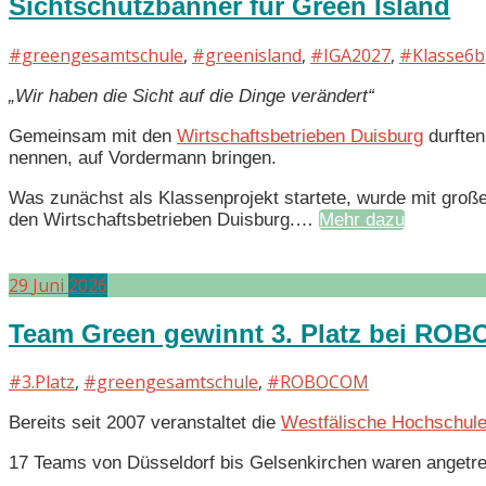
Sichtschutzbanner für Green Island
#greengesamtschule
,
#greenisland
,
#IGA2027
,
#Klasse6b
„Wir haben die Sicht auf die Dinge verändert“
Gemeinsam mit den
Wirtschaftsbetrieben Duisburg
durften
nennen, auf Vordermann bringen.
Was zunächst als Klassenprojekt startete, wurde mit groß
den Wirtschaftsbetrieben Duisburg.…
Mehr dazu
29
Juni
2026
Team Green gewinnt 3. Platz bei RO
#3.Platz
,
#greengesamtschule
,
#ROBOCOM
Bereits seit 2007 veranstaltet die
Westfälische Hochschule
17 Teams von Düsseldorf bis Gelsenkirchen waren angetre